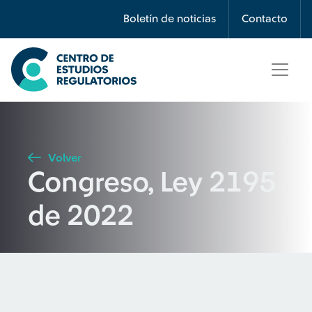
Búsqueda
Boletín de noticias
Contacto
Seleccione país
Tipo de artículo
Volver
Congreso, Ley 2195
Buscar
de 2022