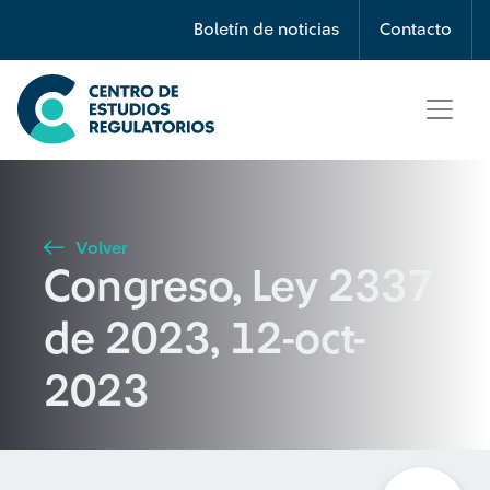
Búsqueda
Boletín de noticias
Contacto
Seleccione país
Tipo de artículo
Volver
Congreso, Ley 2337
Buscar
de 2023, 12-oct-
2023