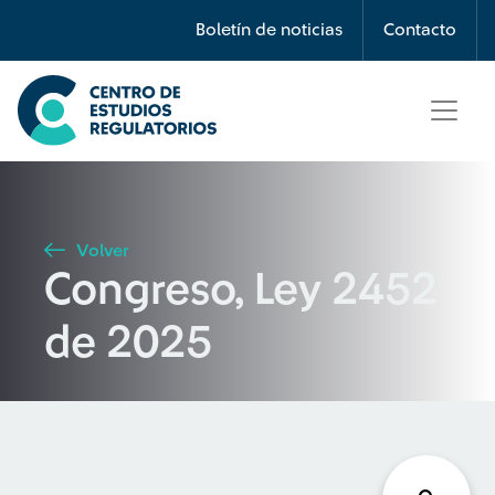
Búsqueda
Boletín de noticias
Contacto
Seleccione país
Tipo de artículo
Volver
Congreso, Ley 2452
Buscar
de 2025