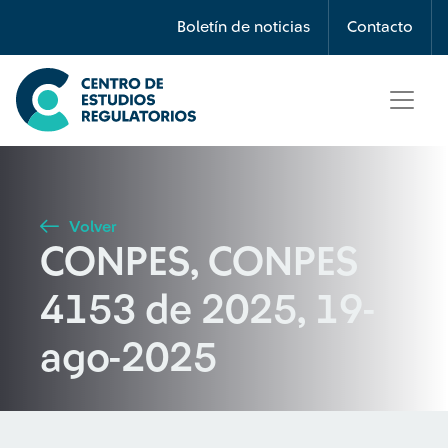
Búsqueda
Boletín de noticias
Contacto
Seleccione país
Tipo de artículo
Volver
CONPES, CONPES
Buscar
4153 de 2025, 19-
ago-2025