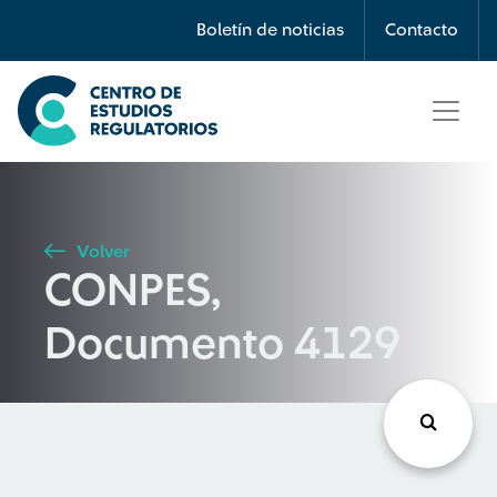
Búsqueda
Boletín de noticias
Contacto
Seleccione país
Tipo de artículo
Volver
CONPES,
Buscar
Documento 4129