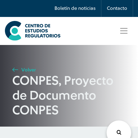
Búsqueda
Boletín de noticias
Contacto
Seleccione país
Tipo de artículo
Volver
CONPES, Proyecto
Buscar
de Documento
CONPES