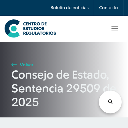
Búsqueda
Boletín de noticias
Contacto
Seleccione país
Tipo de artículo
Volver
Consejo de Estado,
Buscar
Sentencia 29509 de
2025