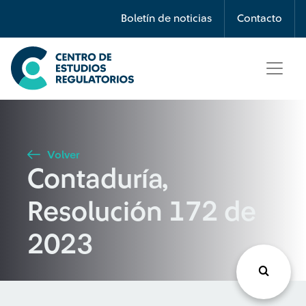
Búsqueda
Boletín de noticias
Contacto
Seleccione país
Tipo de artículo
Volver
Contaduría,
Buscar
Resolución 172 de
2023