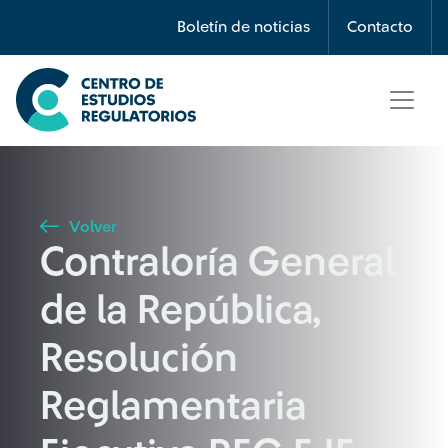
Búsqueda
Boletín de noticias
Contacto
Seleccione país
Tipo de artículo
Volver
Contraloría General
Buscar
de la República,
Resolución
Reglamentaria