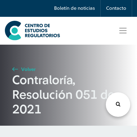
Búsqueda
Boletín de noticias
Contacto
Seleccione país
Tipo de artículo
Volver
Contraloría,
Buscar
Resolución 051 de
2021