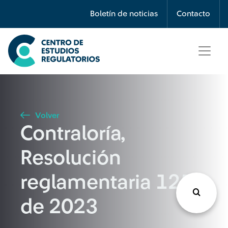
Búsqueda
Boletín de noticias
Contacto
Seleccione país
Tipo de artículo
Volver
Contraloría,
Buscar
Resolución
reglamentaria 125
de 2023