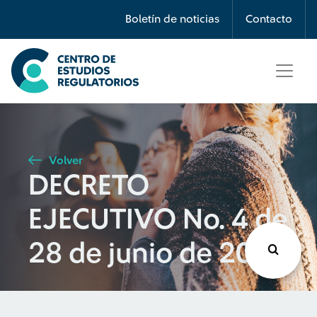
Búsqueda
Boletín de noticias
Contacto
Seleccione país
Tipo de artículo
Volver
DECRETO
Buscar
EJECUTIVO No. 4 de
28 de junio de 2023