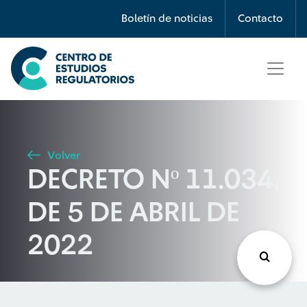
Búsqueda
Boletín de noticias
Contacto
Seleccione país
Tipo de artículo
Volver
DECRETO Nº 11.034,
Buscar
DE 5 DE ABRIL DE
2022