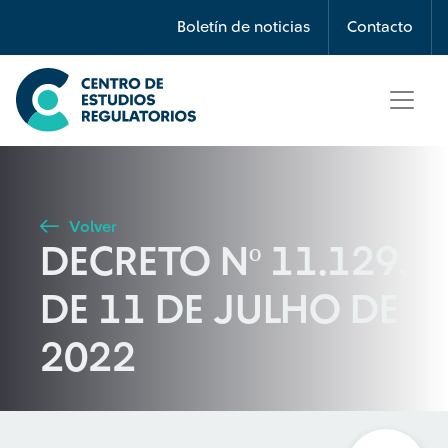
Búsqueda
Boletín de noticias
Contacto
Seleccione país
Tipo de artículo
Volver
DECRETO Nº 11.129,
Buscar
DE 11 DE JULHO DE
2022