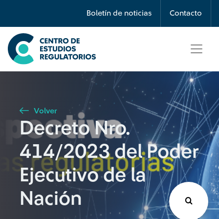
Búsqueda
Boletín de noticias
Contacto
Seleccione país
Tipo de artículo
Volver
Decreto Nro.
Buscar
414/2023 del Poder
Ejecutivo de la
Nación