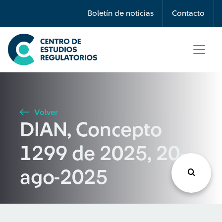
Búsqueda
Boletín de noticias
Contacto
Seleccione país
Tipo de artículo
Volver
DIAN, Concepto
Buscar
1299 de 2025, 20-
ago-2025