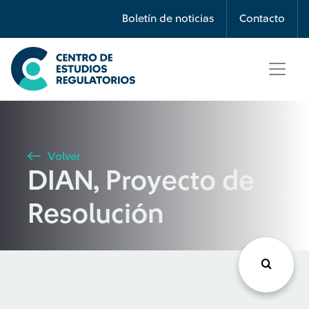
Búsqueda
Boletín de noticias
Contacto
Seleccione país
Tipo de artículo
Volver
DIAN, Proyecto de
Buscar
Resolución