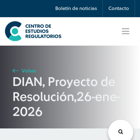
Búsqueda
Boletín de noticias
Contacto
Seleccione país
Tipo de artículo
Volver
DIAN, Proyecto de
Buscar
Resolución,26-ene-
2026