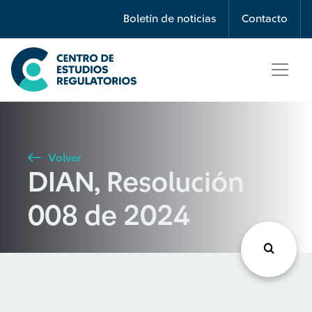
Búsqueda
Boletín de noticias
Contacto
Seleccione país
Tipo de artículo
Volver
DIAN, Resolución
Buscar
008 de 2024