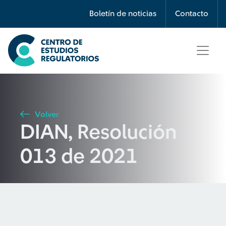
Búsqueda
Boletín de noticias
Contacto
Seleccione país
Tipo de artículo
Volver
DIAN, Resolución
Buscar
013 de 2021