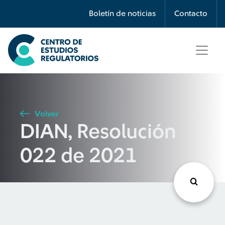
Búsqueda
Boletín de noticias
Contacto
Seleccione país
Tipo de artículo
Volver
DIAN, Resolución
Buscar
022 de 2021