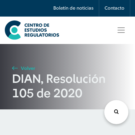
Búsqueda
Boletín de noticias
Contacto
Seleccione país
Tipo de artículo
Volver
DIAN, Resolución
Buscar
105 de 2020