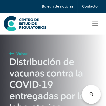
Búsqueda
Boletín de noticias
Contacto
Seleccione país
Tipo de artículo
Volver
Distribución de
Buscar
vacunas contra la
COVID-19
entregadas por los