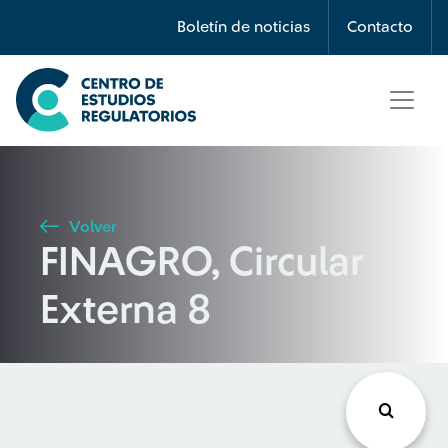
Búsqueda
Boletín de noticias
Contacto
Seleccione país
Tipo de artículo
Volver
FINAGRO, Circular
Buscar
Externa 8