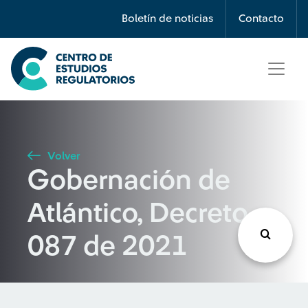
Búsqueda
Boletín de noticias
Contacto
Seleccione país
Tipo de artículo
Volver
Gobernación de
Buscar
Atlántico, Decreto
087 de 2021