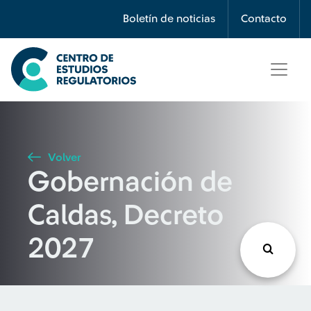
Búsqueda
Boletín de noticias
Contacto
Seleccione país
Tipo de artículo
Volver
Gobernación de
Buscar
Caldas, Decreto
2027