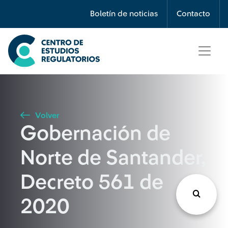
Búsqueda
Boletín de noticias
Contacto
Seleccione país
Tipo de artículo
Volver
Gobernación de
Buscar
Norte de Santander,
Decreto 561 de
2020