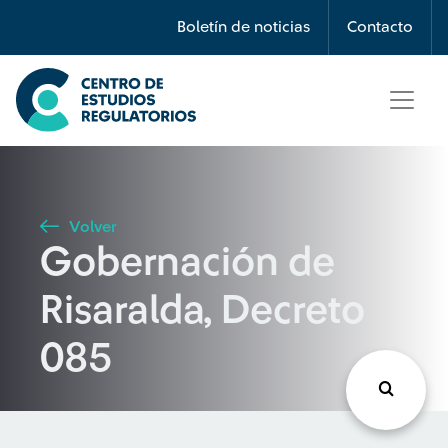
Búsqueda
Boletín de noticias
Contacto
Seleccione país
Tipo de artículo
Volver
Gobernación de
Buscar
Risaralda, Decreto
085