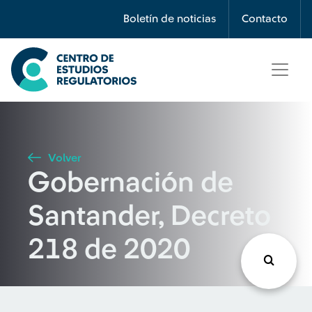
Búsqueda
Boletín de noticias
Contacto
Seleccione país
Tipo de artículo
Volver
Gobernación de
Buscar
Santander, Decreto
218 de 2020