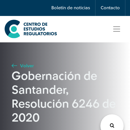
Búsqueda
Boletín de noticias
Contacto
Seleccione país
Tipo de artículo
Volver
Gobernación de
Buscar
Santander,
Resolución 6246 de
2020