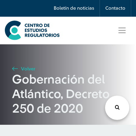
Búsqueda
Boletín de noticias
Contacto
Seleccione país
Tipo de artículo
Volver
Gobernación del
Buscar
Atlántico, Decreto
250 de 2020