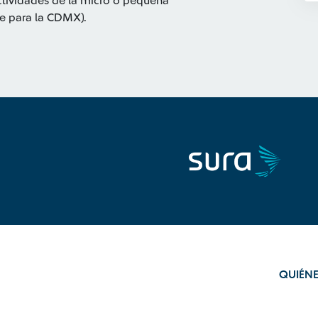
 actividades de la micro o pequeña
ble para la CDMX).
QUIÉN