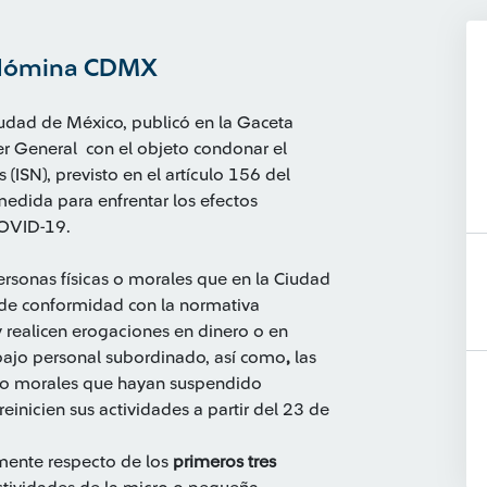
 Nómina CDMX
udad de México, publicó en la Gaceta
er General con el objeto condonar el
ISN), previsto en el artículo 156 del
edida para enfrentar los efectos
a sanitaria por COVID-19.
nas físicas o morales que en la Ciudad
 de conformidad con la normativa
 realicen erogaciones en dinero o en
bajo personal subordinado, así como
,
las
s o morales que hayan suspendido
inicien sus actividades a partir del 23 de
e 2022.
e respecto de los
primeros tres