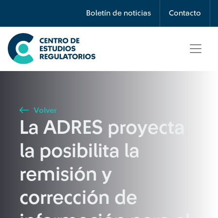
Búsqueda
Boletín de noticias
Contacto
Seleccione país
Tipo de artículo
Volver
La ADRES proyecta
Buscar
la posibilita la
remisión y
corrección de