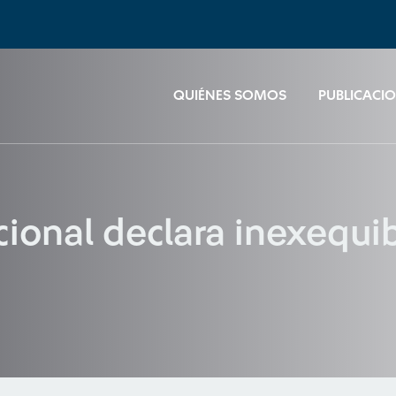
QUIÉNES SOMOS
PUBLICACI
cional declara inexequibl