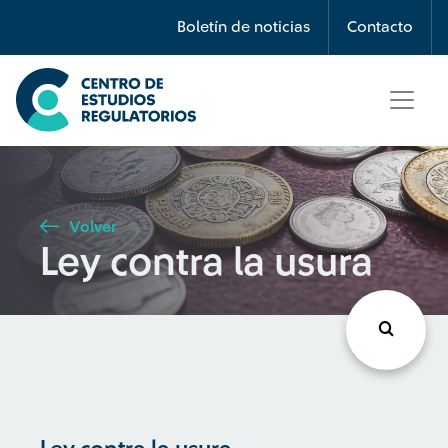
Búsqueda
Boletín de noticias
Contacto
Seleccione país
Tipo de artículo
Volver
Ley contra la usura
Buscar