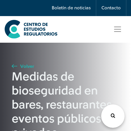
Búsqueda
Boletín de noticias
Contacto
Seleccione país
Tipo de artículo
Volver
Medidas de
Buscar
bioseguridad en
bares, restaurantes,
eventos públicos y