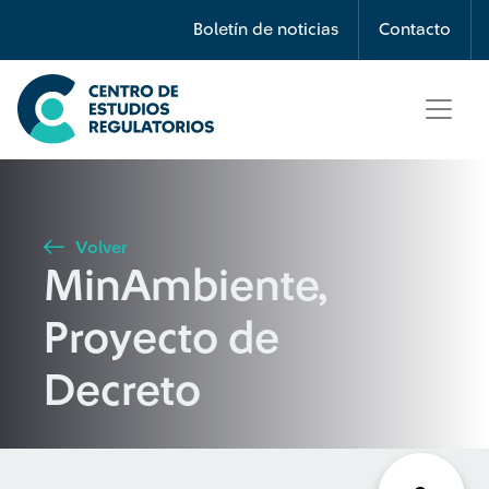
Búsqueda
Boletín de noticias
Contacto
Seleccione país
Tipo de artículo
Volver
MinAmbiente,
Buscar
Proyecto de
Decreto