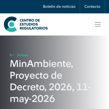
Búsqueda
Boletín de noticias
Contacto
Seleccione país
Tipo de artículo
Volver
MinAmbiente,
Buscar
Proyecto de
Decreto, 2026, 11-
may-2026