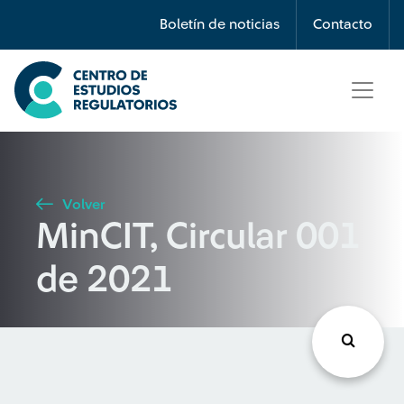
Búsqueda
Boletín de noticias
Contacto
Seleccione país
Tipo de artículo
Volver
MinCIT, Circular 001
Buscar
de 2021