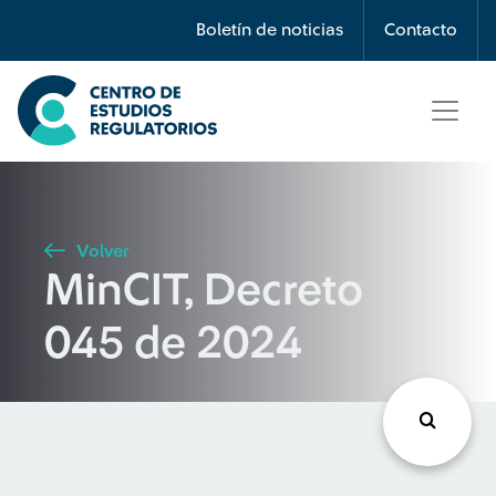
Búsqueda
Boletín de noticias
Contacto
Seleccione país
Tipo de artículo
Volver
MinCIT, Decreto
Buscar
045 de 2024