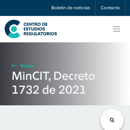
Búsqueda
Boletín de noticias
Contacto
Seleccione país
Tipo de artículo
Volver
MinCIT, Decreto
Buscar
1732 de 2021