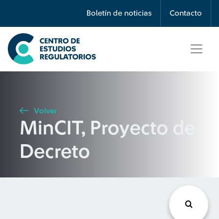
Búsqueda
Boletín de noticias
Contacto
Seleccione país
Tipo de artículo
Volver
MinCIT, Proyecto de
Buscar
Decreto