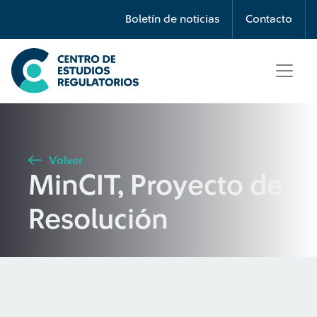
Búsqueda
Boletín de noticias
Contacto
Seleccione país
Tipo de artículo
Volver
MinCIT, Proyecto de
Buscar
Resolución