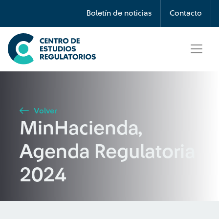
Búsqueda
Boletín de noticias
Contacto
Seleccione país
Tipo de artículo
Volver
MinHacienda,
Buscar
Agenda Regulatoria
2024