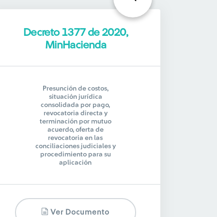
Decreto 1377 de 2020,
MinHacienda
Presunción de costos,
situación jurídica
consolidada por pago,
revocatoria directa y
terminación por mutuo
acuerdo, oferta de
revocatoria en las
conciliaciones judiciales y
procedimiento para su
aplicación
Ver Documento