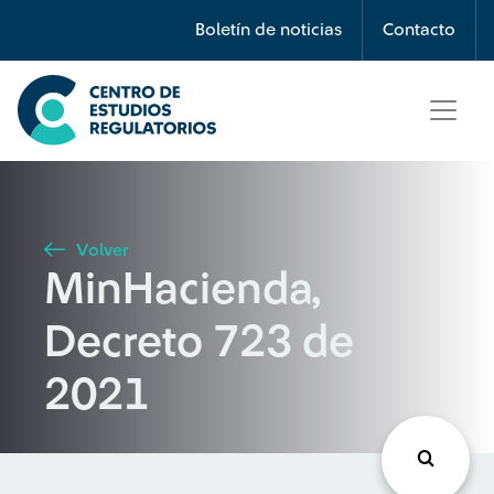
Búsqueda
Boletín de noticias
Contacto
Seleccione país
Tipo de artículo
Volver
MinHacienda,
Buscar
Decreto 723 de
2021