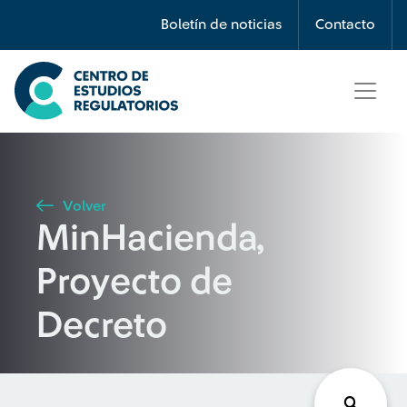
Búsqueda
Boletín de noticias
Contacto
Seleccione país
Tipo de artículo
Volver
MinHacienda,
Buscar
Proyecto de
Decreto