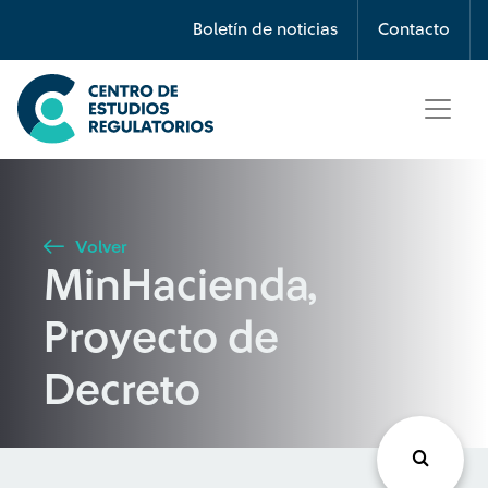
Búsqueda
Boletín de noticias
Contacto
Seleccione país
Tipo de artículo
Volver
MinHacienda,
Buscar
Proyecto de
Decreto