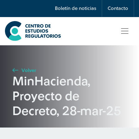
Búsqueda
Boletín de noticias
Contacto
Seleccione país
Tipo de artículo
Volver
MinHacienda,
Buscar
Proyecto de
Decreto, 28-mar-25