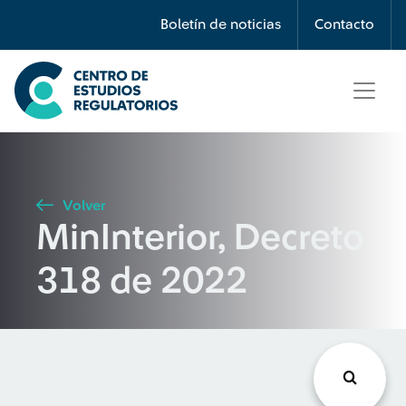
Búsqueda
Boletín de noticias
Contacto
Seleccione país
Tipo de artículo
Volver
MinInterior, Decreto
Buscar
318 de 2022